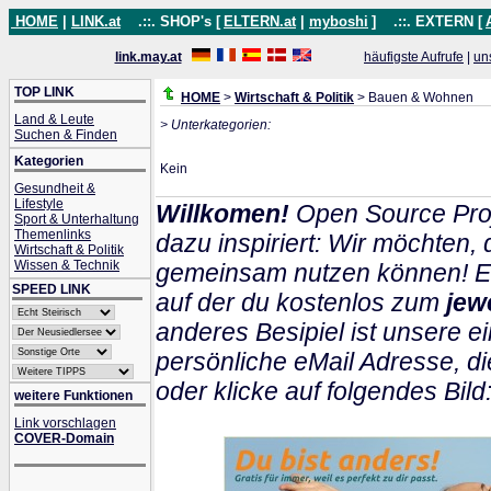
HOME
|
LINK.at
.::. SHOP's [
ELTERN.at
|
myboshi
]
.::. EXTERN [
link.may.at
häufigste Aufrufe
|
un
TOP LINK
HOME
>
Wirtschaft & Politik
> Bauen & Wohnen
Land & Leute
> Unterkategorien:
Suchen & Finden
Kategorien
Kein
Gesundheit &
Lifestyle
Willkomen!
Open Source Proj
Sport & Unterhaltung
Themenlinks
dazu inspiriert: Wir möchten
Wirtschaft & Politik
Wissen & Technik
gemeinsam nutzen können! Ein
SPEED LINK
auf der du kostenlos zum
jew
anderes Besipiel ist unsere ei
persönliche eMail Adresse, di
oder klicke auf folgendes Bild
weitere Funktionen
Link vorschlagen
COVER-Domain