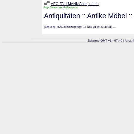
AEC-FALLMANN Antiquitäten
http://www.aec-fallmann.at
Antiquitäten :: Antike Möbel 
[Besuche: 520334|hinzugefügt: 17 Nov 04 @ 21:44:41] ...
Zeitzone GMT
+
1
| 07:49 | Ansch