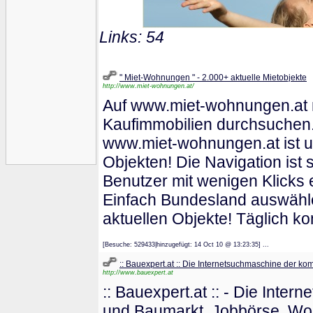
Links: 54
" Miet-Wohnungen " - 2.000+ aktuelle Mietobjekte
http://www.miet-wohnungen.at/
Auf www.miet-wohnungen.at m
Kaufimmobilien durchsuchen.
www.miet-wohnungen.at ist un
Objekten! Die Navigation ist 
Benutzer mit wenigen Klicks 
Einfach Bundesland auswähle
aktuellen Objekte! Täglich 
[Besuche: 529433|hinzugefügt: 14 Oct 10 @ 13:23:35] ...
:: Bauexpert.at :: Die Internetsuchmaschine der ko
http://www.bauexpert.at
:: Bauexpert.at :: - Die Int
und Baumarkt, Jobbörse, Wo