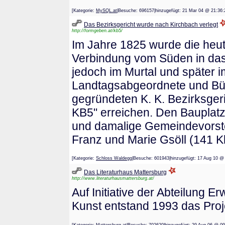
[Kategorie:
MySQL.at
|Besuche: 696157|hinzugefügt: 21 Mar 04 @ 2
Das Bezirksgericht wurde nach Kirchbach verlegt
http://formgeben.at/kb5/
Im Jahre 1825 wurde die heut
Verbindung vom Süden in das 
jedoch im Murtal und später 
Landtagsabgeordnete und Bür
gegründeten K. K. Bezirksger
KB5" erreichen. Den Bauplatz
und damalige Gemeindevorste
Franz und Marie Gsöll (141 Kl
[Kategorie:
Schloss Waldegg
|Besuche: 601943|hinzugefügt: 17 Aug 
Das Literaturhaus Mattersburg
http://www.literaturhausmattersburg.at/
Auf Initiative der Abteilung 
Kunst entstand 1993 das Proje