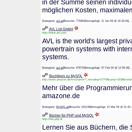
in der Summe seinen individu
möglichen Kosten, maximalem
[Kategorie:
avl.at
|Besuche: 770482|hinzugefügt: 11 Jan 09 @ 16:34
AVL List GmbH
http://www.avl.com
AVL is the world's largest p
powertrain systems with inter
systems.
[Kategorie:
avl.at
|Besuche: 679733|hinzugefügt: 07 Feb 05 @ 12:56
Buchtipps zu MySQL
http://www.amazon.de/mn/search/?_encoding=UTF8&camp=1638&creati
Mehr über die Programmierun
amazone.de
[Kategorie:
MySQL.at
|Besuche: 631238|hinzugefügt: 21 Mar 04 @ 2
Bücher für PHP und MySQL
http://neu.php.at
Lernen Sie aus Büchern, die 