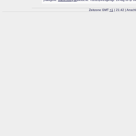
[Kategorie:
Mattersburg.at
|Besuche: 702620|hinzugefügt: 29 Aug 06
Zeitzone GMT
+
1
| 21:42 | Ansch