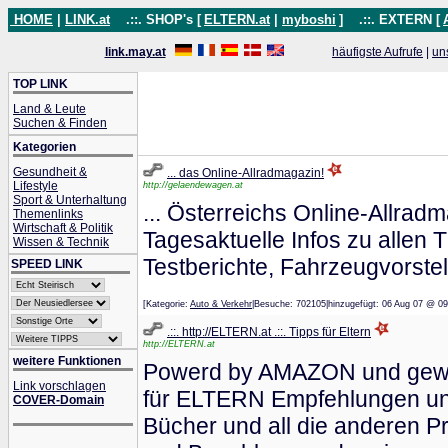
HOME
|
LINK.at
.::. SHOP's [
ELTERN.at
|
myboshi
]
.::. EXTERN [
link.may.at
häufigste Aufrufe
|
un
TOP LINK
Land & Leute
Suchen & Finden
Kategorien
Gesundheit &
... das Online-Allradmagazin!
Lifestyle
http://gelaendewagen.at
Sport & Unterhaltung
... Österreichs Online-Allrad
Themenlinks
Wirtschaft & Politik
Tagesaktuelle Infos zu alle
Wissen & Technik
Testberichte, Fahrzeugvorste
SPEED LINK
[Kategorie:
Auto & Verkehr
|Besuche: 702105|hinzugefügt: 06 Aug 07
.::. http://ELTERN.at .::. Tipps für Eltern
http://ELTERN.at
weitere Funktionen
Powerd by AMAZON und gewidm
Link vorschlagen
für ELTERN Empfehlungen und 
COVER-Domain
Bücher und all die anderen P