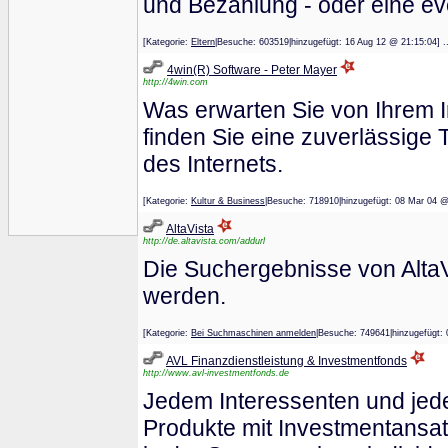
und Bezahlung - oder eine ev
[Kategorie:
Eltern
|Besuche: 603519|hinzugefügt: 16 Aug 12 @ 21:15
4win(R) Software - Peter Mayer
http://4win.com
Was erwarten Sie von Ihrem I
finden Sie eine zuverlässige 
des Internets.
[Kategorie:
Kultur & Business
|Besuche: 718910|hinzugefügt: 08 Mar 
AltaVista
http://de.altavista.com/addurl
Die Suchergebnisse von Alta
werden.
[Kategorie:
Bei Suchmaschinen anmelden
|Besuche: 749641|hinzugefü
AVL Finanzdienstleistung & Investmentfonds
http://www.avl-investmentfonds.de
Jedem Interessenten und jede
Produkte mit Investmentansatz