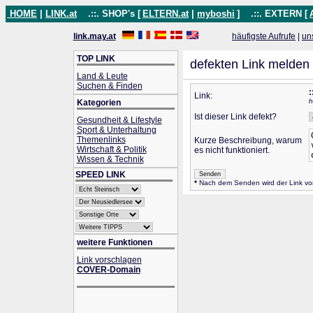
HOME
|
LINK.at
.::. SHOP's [
ELTERN.at
|
myboshi
]
.::. EXTERN [
link.may.at
häufigste Aufrufe
|
un
TOP LINK
defekten Link melden
Land & Leute
Suchen & Finden
:
Link:
h
Kategorien
Ist dieser Link defekt?
Gesundheit & Lifestyle
Sport & Unterhaltung
Themenlinks
Kurze Beschreibung, warum
Wirtschaft & Politik
es nicht funktioniert.
Wissen & Technik
SPEED LINK
*
Nach dem Senden wird der Link vom
weitere Funktionen
Link vorschlagen
COVER-Domain