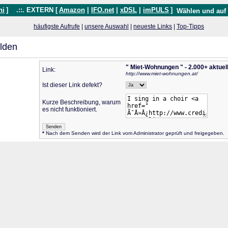
hi
]
.::. EXTERN [
Amazon
|
IFO.net
|
xDSL
|
imPULS
]
Wählen und auf
häufigste Aufrufe
|
unsere Auswahl
|
neueste Links
|
Top-Tipps
lden
" Miet-Wohnungen " - 2.000+ aktuel
Link:
http://www.miet-wohnungen.at/
Ist dieser Link defekt?
Kurze Beschreibung, warum
es nicht funktioniert.
*
Nach dem Senden wird der Link vom Administrator geprüft und freigegeben.