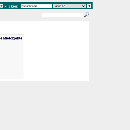
klicken:
le Mietobjekte