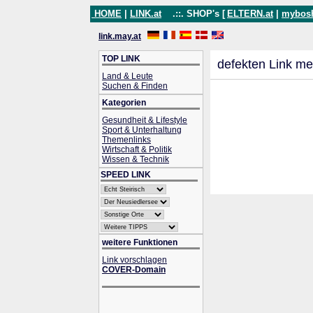
HOME
|
LINK.at
.::. SHOP's [
ELTERN.at
|
mybos
link.may.at
TOP LINK
defekten Link me
Land & Leute
Suchen & Finden
Kategorien
Gesundheit & Lifestyle
Sport & Unterhaltung
Themenlinks
Wirtschaft & Politik
Wissen & Technik
SPEED LINK
weitere Funktionen
Link vorschlagen
COVER-Domain