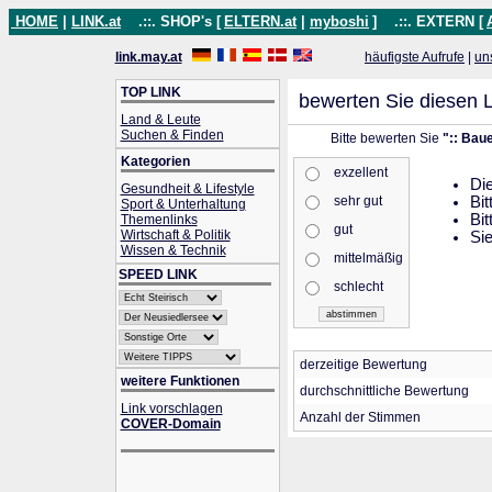
HOME
|
LINK.at
.::. SHOP's [
ELTERN.at
|
myboshi
]
.::. EXTERN [
link.may.at
häufigste Aufrufe
|
un
TOP LINK
bewerten Sie diesen L
Land & Leute
Suchen & Finden
Bitte bewerten Sie
":: Bau
Kategorien
exzellent
Die
Gesundheit & Lifestyle
sehr gut
Bit
Sport & Unterhaltung
Bit
Themenlinks
gut
Wirtschaft & Politik
Sie
Wissen & Technik
mittelmäßig
SPEED LINK
schlecht
derzeitige Bewertung
weitere Funktionen
durchschnittliche Bewertung
Link vorschlagen
Anzahl der Stimmen
COVER-Domain