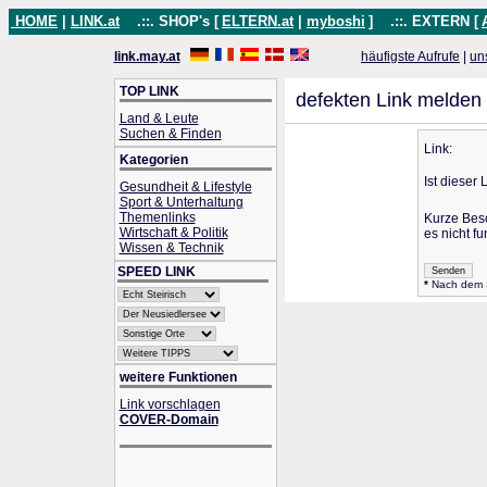
HOME
|
LINK.at
.::. SHOP's [
ELTERN.at
|
myboshi
]
.::. EXTERN [
link.may.at
häufigste Aufrufe
|
un
TOP LINK
defekten Link melden
Land & Leute
Suchen & Finden
Link:
Kategorien
Ist dieser 
Gesundheit & Lifestyle
Sport & Unterhaltung
Themenlinks
Kurze Bes
Wirtschaft & Politik
es nicht fu
Wissen & Technik
SPEED LINK
*
Nach dem Se
weitere Funktionen
Link vorschlagen
COVER-Domain