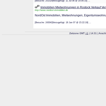
[Besuche: 251520|hinzugefügt: 11 Jul 06 @ 14:04:33] ...
Immobilien Mietwohnungen in Rostock Verkauf Ve
http://www.nordost-immobilien.de
NordOst Immobilien, Mietwohnungen, Eigentumswohn
[Besuche: 243042|hinzugefügt: 18 Jan 07 @ 15:22:19] ...
Zeitzone GMT
+
1
| 14:31 | Ansch