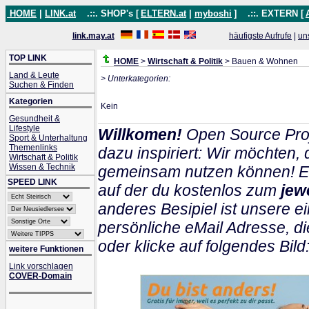
HOME
|
LINK.at
.::. SHOP's [
ELTERN.at
|
myboshi
]
.::. EXTERN [
link.may.at
häufigste Aufrufe
|
un
TOP LINK
HOME
>
Wirtschaft & Politik
> Bauen & Wohnen
Land & Leute
> Unterkategorien:
Suchen & Finden
Kategorien
Kein
Gesundheit &
Lifestyle
Willkomen!
Open Source Proj
Sport & Unterhaltung
Themenlinks
dazu inspiriert: Wir möchten
Wirtschaft & Politik
Wissen & Technik
gemeinsam nutzen können! Ein
SPEED LINK
auf der du kostenlos zum
jew
anderes Besipiel ist unsere ei
persönliche eMail Adresse, di
oder klicke auf folgendes Bild
weitere Funktionen
Link vorschlagen
COVER-Domain