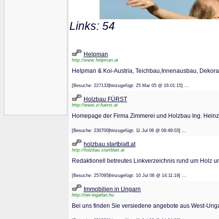
Links: 54
Helpman
http://www.helpman.at
Helpman & Koi-Austria, Teichbau,Innenausbau, Dekor
[Besuche: 227133|hinzugefügt: 25 Mar 05 @ 16:01:15] ...
Holzbau FÜRST
http://www.zi-fuerst.at
Homepage der Firma Zimmerei und Holzbau Ing. Heinz
[Besuche: 230700|hinzugefügt: 11 Jul 06 @ 09:49:03] ...
holzbau.startblatt.at
http://holzbau.startblatt.at
Redaktionell betreutes Linkverzeichnis rund um Holz 
[Besuche: 257095|hinzugefügt: 10 Jul 06 @ 14:11:19] ...
Immobilien in Ungarn
http://net-ingatlan.hu
Bei uns finden Sie versiedene angebote aus West-Ung