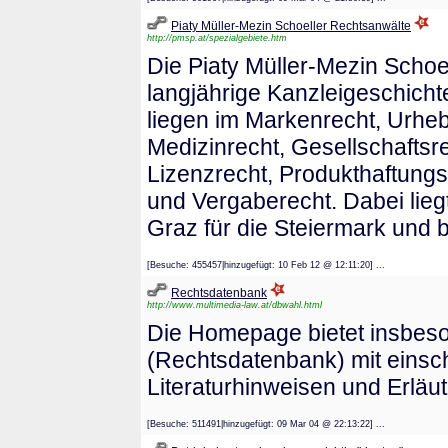
Piaty Müller-Mezin Schoeller Rechtsanwälte
http://pmsp.at/spezialgebiete.htm
Die Piaty Müller-Mezin Schoe
langjährige Kanzleigeschich
liegen im Markenrecht, Urhe
Medizinrecht, Gesellschaftsre
Lizenzrecht, Produkthaftungs
und Vergaberecht. Dabei lieg
Graz für die Steiermark und 
[Besuche: 455457|hinzugefügt: 10 Feb 12 @ 12:11:20] ...
Rechtsdatenbank
http://www.multimedia-law.at/dbwahl.html
Die Homepage bietet insbeso
(Rechtsdatenbank) mit einsc
Literaturhinweisen und Erläu
[Besuche: 511491|hinzugefügt: 09 Mar 04 @ 22:13:22] ...