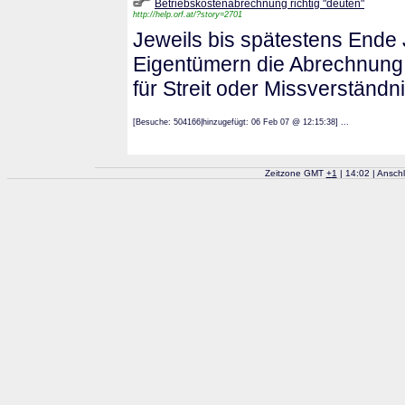
Betriebskostenabrechnung richtig "deuten"
http://help.orf.at/?story=2701
Jeweils bis spätestens Ende
Eigentümern die Abrechnung d
für Streit oder Missverständ
[Besuche: 504166|hinzugefügt: 06 Feb 07 @ 12:15:38] ...
Zeitzone GMT
+
1
| 14:02 | Ansch