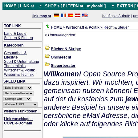
HOME
|
LINK.at
.::. SHOP's [
ELTERN.at
|
myboshi
]
.::. EXTERN [
link.may.at
häufigste Aufrufe
|
un
TOP LINK
HOME
>
Wirtschaft & Politik
> Recht & Steuer
Land & Leute
> Unterkategorien:
Suchen & Finden
Kategorien
Bücher & Skripte
Gesundheit &
Lifestyle
Onlinerecht
Sport & Unterhaltung
Steuerberater
Themenlinks
Wirtschaft & Politik
Willkomen!
Open Source Proj
Wissen & Technik
dazu inspiriert: Wir möchten
SPEED LINK
gemeinsam nutzen können! Ein
auf der du kostenlos zum
jew
anderes Besipiel ist unsere ei
weitere Funktionen
persönliche eMail Adresse, di
Link vorschlagen
oder klicke auf folgendes Bild
COVER-Domain