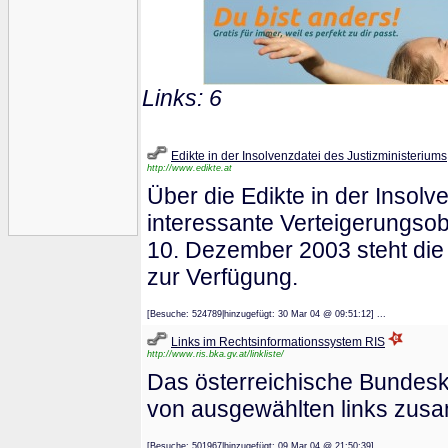
Links: 6
Edikte in der Insolvenzdatei des Justizministeriums
http://www.edikte.at
Über die Edikte in der Insolv
interessante Verteigerungsob
10. Dezember 2003 steht die 
zur Verfügung.
[Besuche: 524789|hinzugefügt: 30 Mar 04 @ 09:51:12] ...
Links im Rechtsinformationssystem RIS
http://www.ris.bka.gv.at/linkliste/
Das österreichische Bundeska
von ausgewählten links zusa
[Besuche: 501967|hinzugefügt: 09 Mar 04 @ 21:50:39] ...